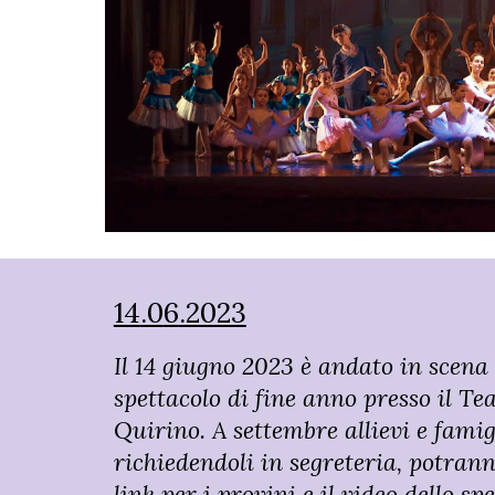
14
.0
6
.2023
Il 14 giugno 2023 è andato in scena 
spettacolo di fine anno presso il Te
Quirino. A settembre allievi e famig
richiedendoli in segreteria, potrann
link per i provini e il video dello sp