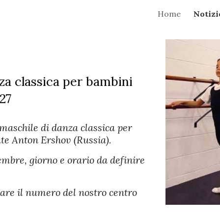
Home
Notizi
ip to main content
Skip to navigat
a classica per bambini
27
maschile di danza classica per
nte Anton Ershov (Russia).
tembre, giorno e orario da definire
are il numero del nostro centro