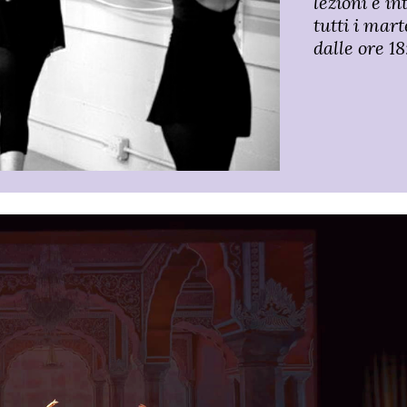
lezioni è i
tutti i mar
dalle ore 18