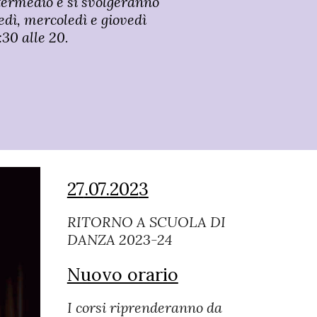
ntermedio e si svolgeranno
tedì, mercoledì e giovedì
:30 alle 20.
27
.07.202
3
RITORNO A SCUOLA DI
DANZA
2023-24
Nuovo orario
I corsi riprenderanno da