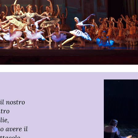
il nostro
atro
lie,
o avere il
ettacolo