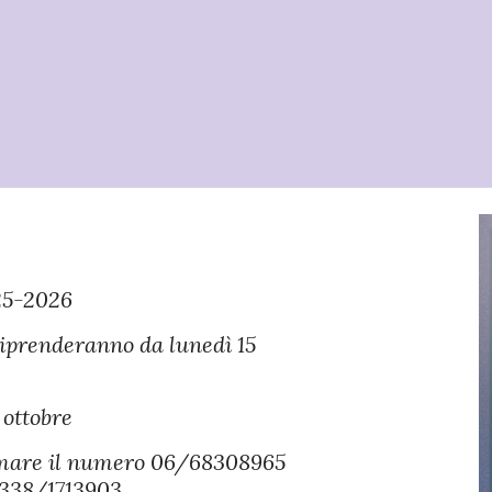
5-2026
 riprenderanno da lunedì 15
 ottobre
iamare il numero 06/68308965
338/1713903