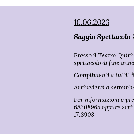
16
.0
6
.202
6
Saggio Spettacolo
Presso il Teatro Quiri
spettacolo di fine anno
Complimenti a tutti! 
Arrivederci a settembr
Per informazioni e pr
68308965 oppure scri
1713903