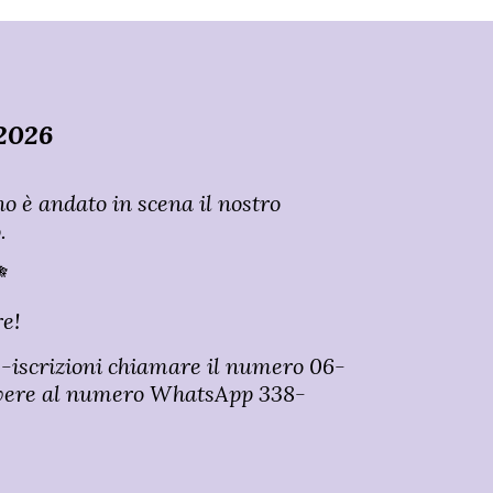
2026
no è andato in scena il nostro
.

e!
e-iscrizioni chiamare il numero 06
-
vere al numero WhatsApp 338
-