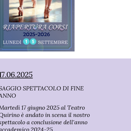
1
7
.06.202
5
SAGGIO SPETTACOLO DI FINE
ANNO
Martedì
1
7
giugno 2025 al
T
eatro
Quirino è andato in scena il nostro
spettacolo a conclusione dell'anno
accademico 202
4
-2
5
.